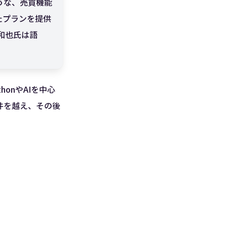
うな、売買機能
たプランを提供
和也氏は語
onやAIを中心
0件を越え、その後