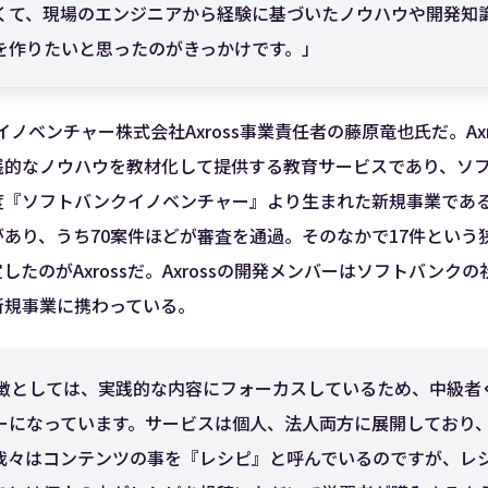
くて、現場のエンジニアから経験に基づいたノウハウや開発知
を作りたいと思ったのがきっかけです。」
イノベンチャー株式会社Axross事業責任者の藤原竜也氏だ。Axr
践的なノウハウを教材化して提供する教育サービスであり、ソ
『ソフトバンクイノベンチャー』より生まれた新規事業である。
あり、うち70案件ほどが審査を通過。そのなかで17件という
したのがAxrossだ。Axrossの開発メンバーはソフトバンク
新規事業に携わっている。
sの特徴としては、実践的な内容にフォーカスしているため、中級
ーになっています。サービスは個人、法人両方に展開しており
我々はコンテンツの事を『レシピ』と呼んでいるのですが、レ