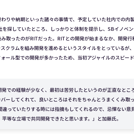
替わりや納期といった諸々の事情で、予定していた社内での内
社を探していたところ、しっかりと体制を提示し、SBイノベ
み取ったのがRITだった。RITとの開発が始まるなか、開発行程
でスクラムを組み開発を進めるというスタイルをとっているが
フォール型での開発が多かったため、当初アジャイルのスピー
開発での経験が少なく、最初は苦労したというのが正直なとこ
はカバーしてくれて、良いところはそれをちゃんとうまくくみ取
間違っていたりする時には指摘もしてくれるので、忌憚ない意
、平等な立場で共同開発できたと思います。」と加藤氏。