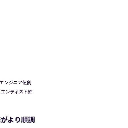
bエンジニア伍釗
イエンティスト鈴
発がより順調