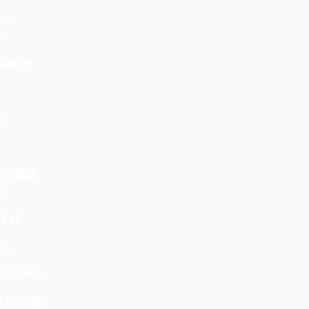
en
ns
ulting
a
オ
環境構築
ス
 Lab.
ab.
totyping
ャルDX推