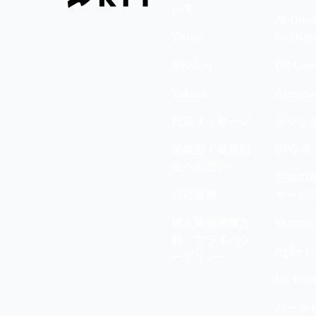
いて
AI-Driv
Vision
Solutio
Mission
DX Cons
Values
Asman
代表メッセージ
デジリ
実装型・事業創
SPG-R
造への想い
生成AI
会社情報
サービ
個人情報保護方
Startup
針／プライバシ
Agile L
ーポリシー
UX Pro
バーチ